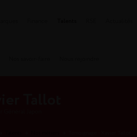
arques
Finance
Talents
RSE
Actualités
Nos savoir-faire
Nous rejoindre
ier Tallot
r Général Japon
→
Talents
→
Nos métiers
→
Témoignage - Xavier Tallot