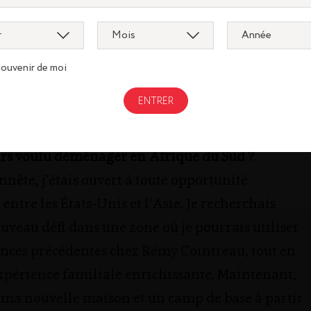
ence riche ensemble. La découverte d’une
ion, non pas en tant que touriste, mais en tant
, nous a ouvert la voie à de nouvelles cultures et à
souvenir de moi
 amis.
urs voulu déménager en Afrique du Sud ?
nnête, j’étais ouvert à toute opportunité
 entre les États-Unis et l’Asie. Je recherchais
uveau défi dans une zone où je pourrais utiliser
nces précédentes chez Rémy Cointreau, tout en
xpérience familiale enrichissante. Maintenant,
 ma nouvelle maison et un camp de base à partir