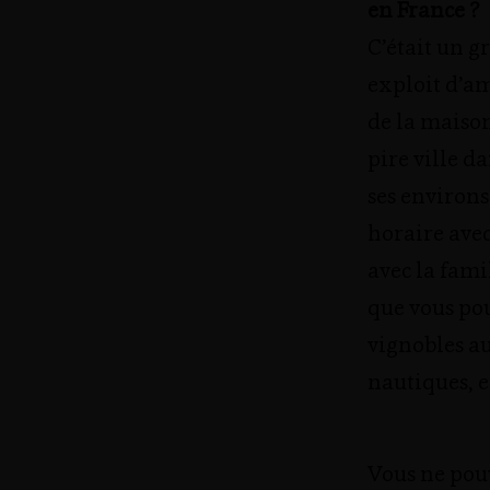
en France ?
C’était un 
exploit d’a
de la maison
pire ville da
ses environ
horaire avec 
avec la famil
que vous pou
vignobles au
nautiques, e
Vous ne pou