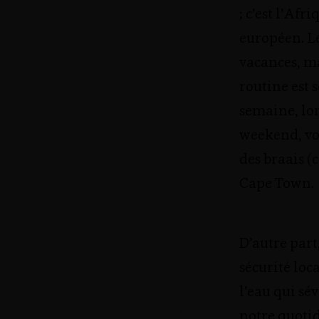
; c’est l’Afr
européen. L
vacances, ma
routine est 
semaine, lor
weekend, vou
des braais (c
Cape Town.
D’autre part
sécurité loca
l’eau qui sév
notre quoti