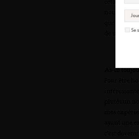
cette expéri
nouvelle rég
que résident
Se 
de nouveaux
As-tu toujo
Pour être ho
intéressante
plutôt un no
mes expérie
ayant une e
c’est devenu