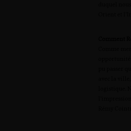
duquel nous 
Orient et l’I
Comment Rémy
Comme menti
opportunités
pu passer q
avec la vill
logistique. 
l’impression
Rémy Coint