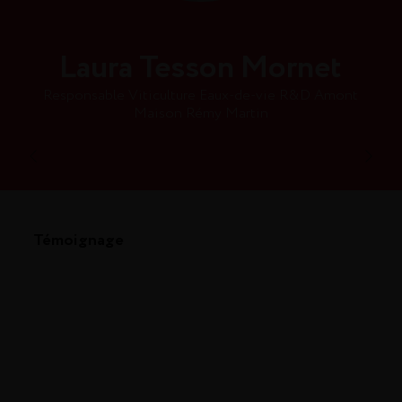
Laura Tesson Mornet
Responsable Viticulture Eaux-de-vie R&D Amont
Maison Rémy Martin
Témoignage