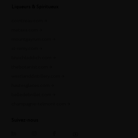
Liqueurs & Spiritueux
cointreau.com
metaxa.com
mountgayrum.com
st-remy.com
bruichladdich.com
thebotanist.com
westlanddistillery.com
hautesglaces.com
belledebrillet.com
champagne-telmont.com
Suivez-nous