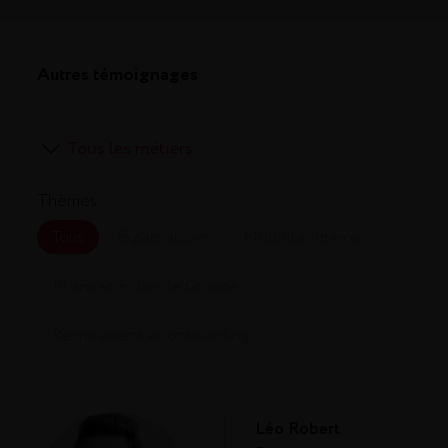
Autres témoignages
Thèmes :
Tous
Expatriations
Mobilité interne
10 ans et + dans le Groupe
Recrutement et onboarding
Léo Robert