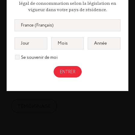
légal de consommation selon la législation en
Julien
vigueur dans votre pays de résidence.
Zehnacker
Brand Manager
France
Se souvenir de moi
Depuis mon arrivée chez Rémy Cointreau, j’ai
bénéficié d’un accompagnement personnalisé
et humain de la part des équipes RH et Talents.
TÉMOIGNAGE