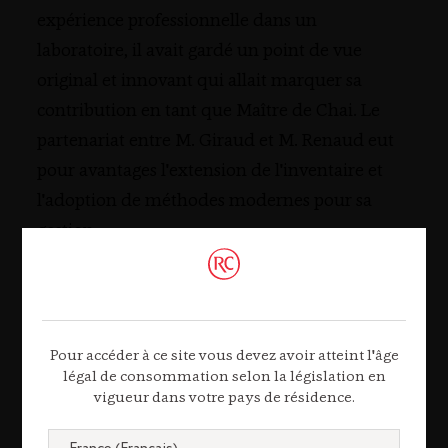
expérience professionnelle dans un
laboratoire, il avait gardé un point de vue
original et innovant qui allait marquer sa
contribution en tant que Maître de Chai. Le
partenariat entre M. Giraud et M. Renaud eut
pour avantages l'extension de l'inventaire et
l'adoption de méthodes modernes pour sa
gestion.
L'une des contributions premières de Georges
Clot quand il prit ses fonctions de Maître de
Chai en 1990, fut d'informatiser cette gestion
pour ouvrir l'immense et précieux inventaire
Pour accéder à ce site vous devez avoir atteint l'âge
légal de consommation selon la législation en
aux inspections et aux contrôles.
vigueur dans votre pays de résidence.