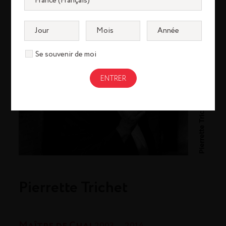
M
a
î
t
r
e
d
e
C
h
a
Se souvenir de moi
i
/
Pierrette Trichet
Pierrette Trichet
Maître de Chai
2003 — 2014