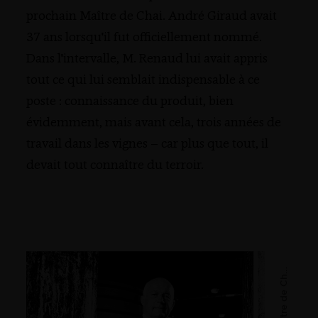
prochain Maître de Chai. André Giraud avait
37 ans lorsqu'il fut officiellement nommé.
Dans l'intervalle, M. Renaud lui avait appris
tout ce qui lui semblait indispensable à ce
poste : connaissance du produit, bien
évidemment, mais avant cela, trois années de
travail dans les vignes – car plus que tout, il
devait tout connaître du terroir.
M
a
î
t
r
e
d
e
C
a
h
i