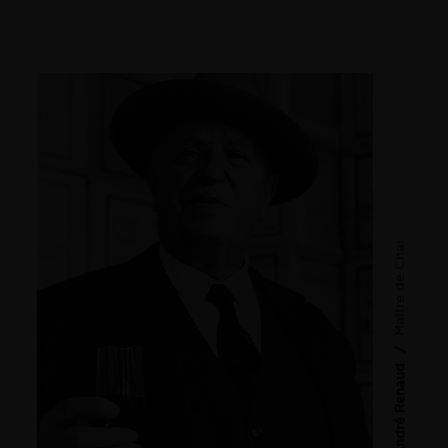
Maître de Chai
/
André Renaud