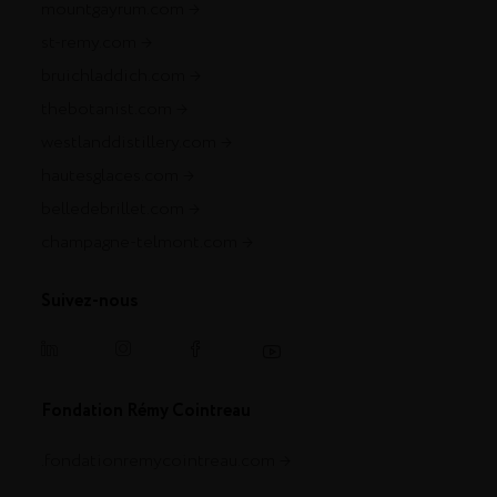
mountgayrum.com
st-remy.com
bruichladdich.com
thebotanist.com
westlanddistillery.com
hautesglaces.com
belledebrillet.com
champagne-telmont.com
Suivez-nous
Fondation Rémy Cointreau
.fondationremycointreau.com