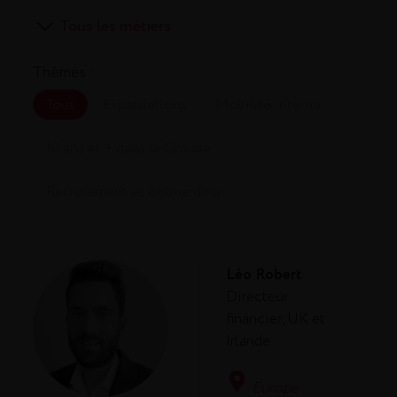
Thèmes :
Tous
Expatriations
Mobilité interne
10 ans et + dans le Groupe
Recrutement et onboarding
Léo Robert
Directeur
financier, UK et
Irlande
Europe