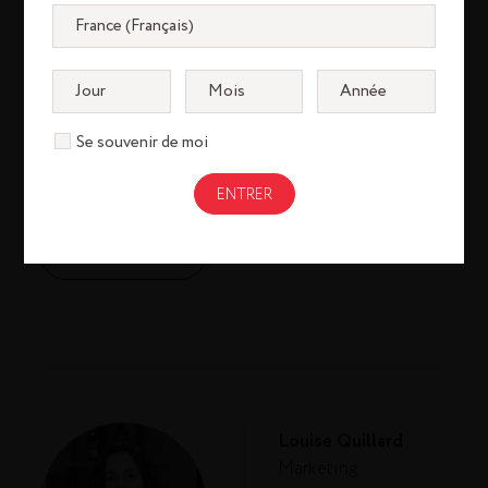
France
Depuis mon arrivée chez Rémy Cointreau, j’ai
Se souvenir de moi
bénéficié d’un accompagnement personnalisé
et humain de la part des équipes RH et Talents.
TÉMOIGNAGE
Louise Quillard
Marketing