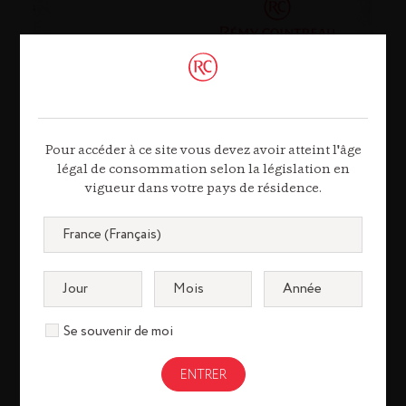
Verallia France, 1er producteur européen et filiale
du 3e producteur mondial d’emballages en verre
Pour accéder à ce site vous devez avoir atteint l'âge
pour les boissons et les produits alimentaires,
légal de consommation selon la législation en
accompagne le groupe Rémy Cointreau dans son
vigueur dans votre pays de résidence.
objectif de réduction d’impact environnemental.
16 décembre 2022
Rémy Cointreau parmi Les
Se souvenir de moi
Nouveaux Conquérants de
l’Economie 2022