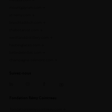
metaxa.com
mountgayrum.com
st-remy.com
bruichladdich.com
thebotanist.com
westlanddistillery.com
hautesglaces.com
belledebrillet.com
champagne-telmont.com
Suivez-nous
Fondation Rémy Cointreau
.fondationremycointreau.com