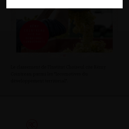
Le classement de l'Institut Choiseul cite Rémy
Cointreau parmi les "locomotives du
développement territorial".