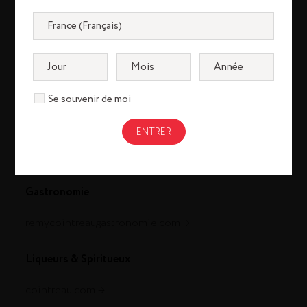
Se souvenir de moi
Cognac
louisxiii-cognac.com
remymartin.com
Gastronomie
remycointreaugastronomie.com
Liqueurs & Spiritueux
cointreau.com