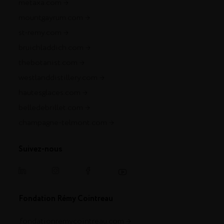
metaxa.com
mountgayrum.com
st-remy.com
bruichladdich.com
thebotanist.com
westlanddistillery.com
hautesglaces.com
belledebrillet.com
champagne-telmont.com
Suivez-nous
Fondation Rémy Cointreau
.fondationremycointreau.com