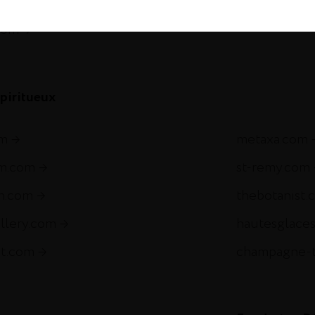
gnac.com
remycointre
com
piritueux
om
metaxa.com
m.com
st-remy.com
ch.com
thebotanist.
illery.com
hautesglace
et.com
champagne-