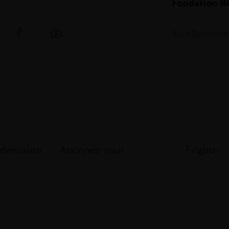
Fondation R
.fondationr
dentialité
Abonnez-vous
Français -
English