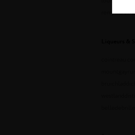
louisxiii-co
remymartin.
Liqueurs & S
cointreau.c
mountgayru
bruichladdi
westlanddist
belledebrill