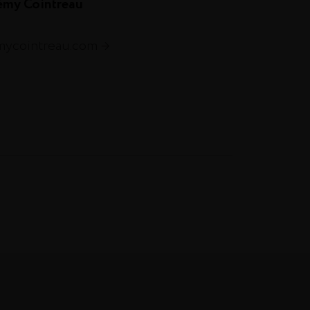
émy Cointreau
emycointreau.com