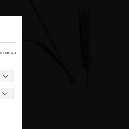
ion selon
e