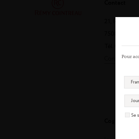
Contact
21, Rue Balz
75008 Paris
Tél. 01 44 13
Contactez-n
Pour acc
Se 
Cognac