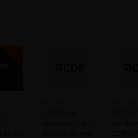
t
Rating B
Rating B-
ip
Au Climate
Au Clima
te
Disclosure Project
Discolure
e Project
for Water décerné
(CDP) pou