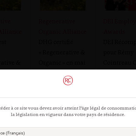
tive
Regenerative
DEI Employ
Alliance
Organic Alliance
Awards
est
DHG certifié
DEI Récom
« Regenerative &
pour Rémy
rative &
Organic » en mai
Cointreau 
 en
2025
6
éder à ce site vous devez avoir atteint l'âge légal de consommat
la législation en vigueur dans votre pays de résidence.