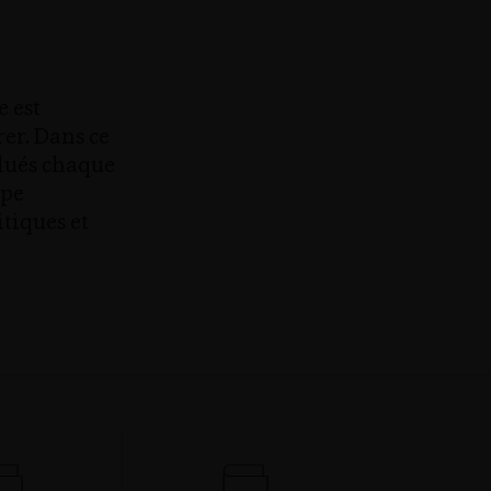
e est
rer. Dans ce
valués chaque
upe
itiques et