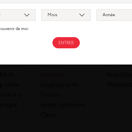
souvenir de moi
rd
Global Top
Certifica
edefined
Employer
Corporat
dich :
Institute
Bruichla
g 100%
Employeur de
Westland
produit à
l’année
énergie
Rémy Cointreau
Chine