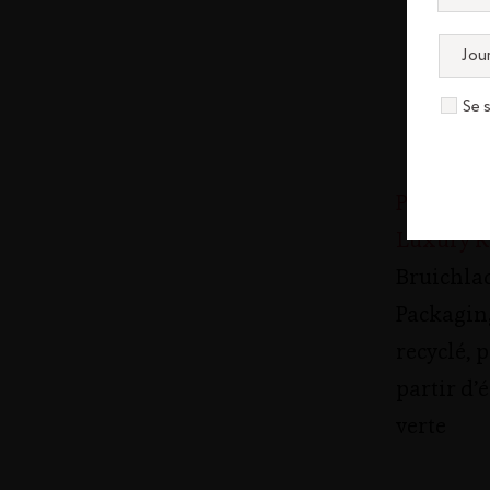
Se 
PLD Awa
Luxury R
Bruichlad
Packagin
recyclé, 
partir d’
verte