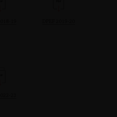
018-19
DPEF 2019-20
022-23