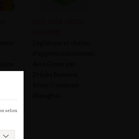
er
2025 ASIA GREEN
AWARDS
pense
Logistique et chaîne
d’approvisionnement,
China
Asia Green par
Drinks Business
Rémy Cointreau
Shanghai
ion selon