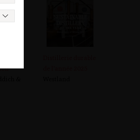
tion B
Distillerie durable
ion
de l’année 2025
ddich &
Westland