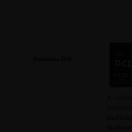
Notations ESG
A – statu
leadersh
Au Clima
Disclosur