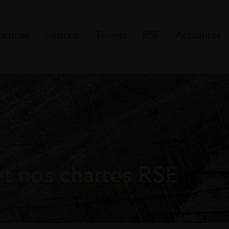
arques
Finance
Talents
RSE
Actualités
et nos chartes RSE