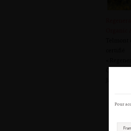
Regenera
Organic 
Telmont 
certifié
« Regene
Organic »
Janvier 2
Pour acc