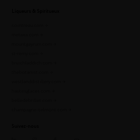
Liqueurs & Spiritueux
cointreau.com
metaxa.com
mountgayrum.com
st-remy.com
bruichladdich.com
thebotanist.com
westlanddistillery.com
hautesglaces.com
belledebrillet.com
champagne-telmont.com
Suivez-nous