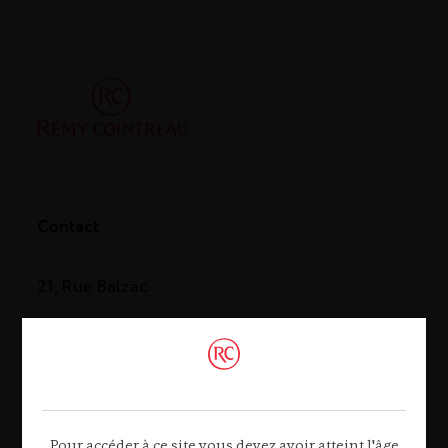
Contact
21, Rue Balzac
75008 Paris
Tél. 01 44 13 44 13
Contactez-nous
Pour accéder à ce site vous devez avoir atteint l'âge