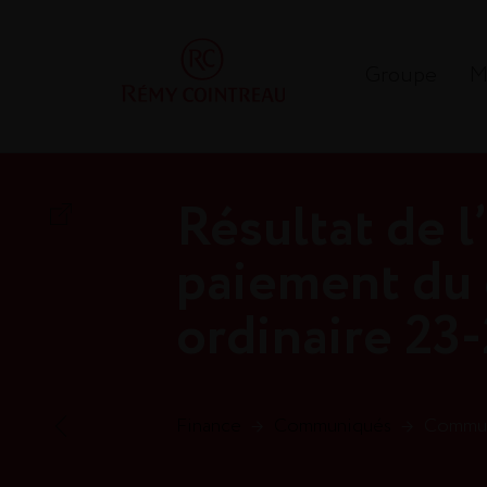
Groupe
M
Résultat de l
paiement du
ordinaire 23-
Finance
→
Communiqués
→
Communi