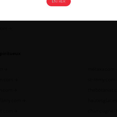
Gastronomi
gnac.com
remycointre
com
piritueux
om
metaxa.com
m.com
st-remy.com
ch.com
thebotanist.
illery.com
hautesglace
et.com
champagne-