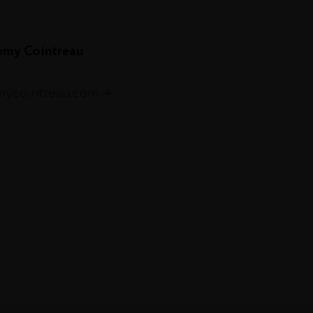
émy Cointreau
emycointreau.com