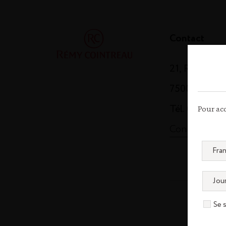
Contact
21, Rue Balz
75008 Paris
Tél. 01 44 13
Pour acc
Contactez-n
Se 