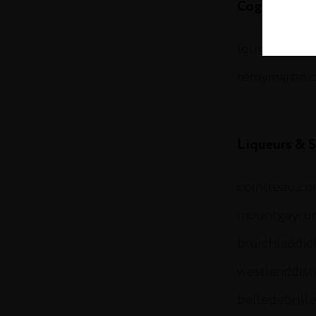
Cognac
louisxiii-co
remymartin.
Liqueurs & S
cointreau.c
mountgayru
bruichladdi
westlanddist
belledebrill