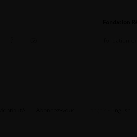
Fondation R
.fondationr
dentialité
Abonnez-vous
Français -
English