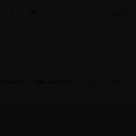
.fondationr
dentialité
Abonnez-vous
Français -
English