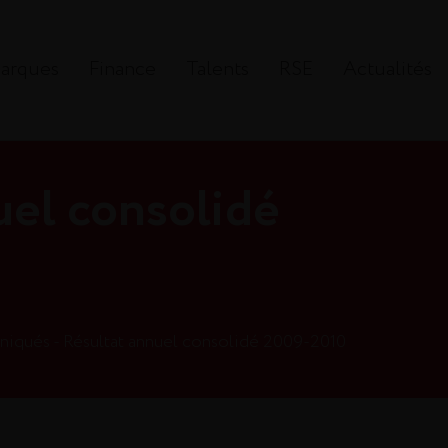
arques
Finance
Talents
RSE
Actualités
uel consolidé
qués - Résultat annuel consolidé 2009-2010