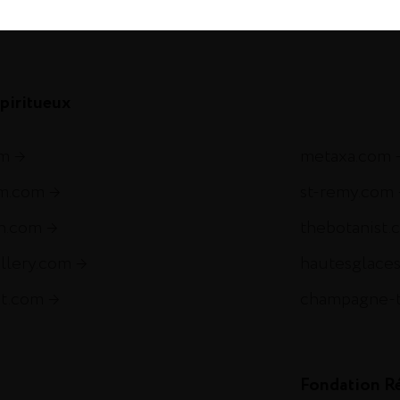
com
piritueux
om
metaxa.com
m.com
st-remy.com
ch.com
thebotanist.
illery.com
hautesglace
et.com
champagne-
Fondation R