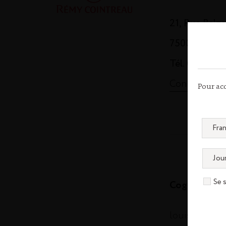
21, Rue Balz
75008 Paris
Tél. 01 44 13
Contactez-n
Pour acc
Se 
Cognac
louisxiii-co