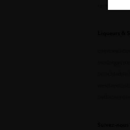
remymartin.
Liqueurs & S
cointreau.c
mountgayru
bruichladdi
westlanddist
belledebrill
Suivez-nous