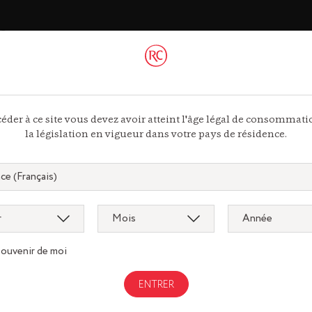
ac
 44 13
ous
éder à ce site vous devez avoir atteint l'âge légal de consommat
la législation en vigueur dans votre pays de résidence.
souvenir de moi
Gastronomi
gnac.com
remycointre