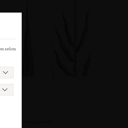
ion selon
e
augastronomie.com