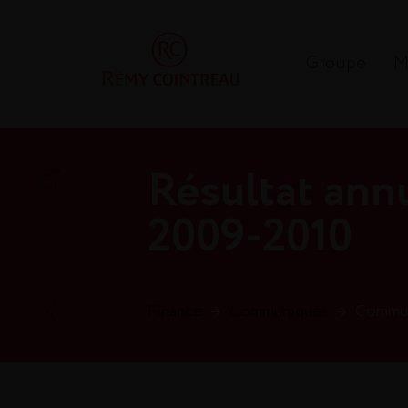
Groupe
M
Résultat ann
2009-2010
Finance
→
Communiqués
→
Communi