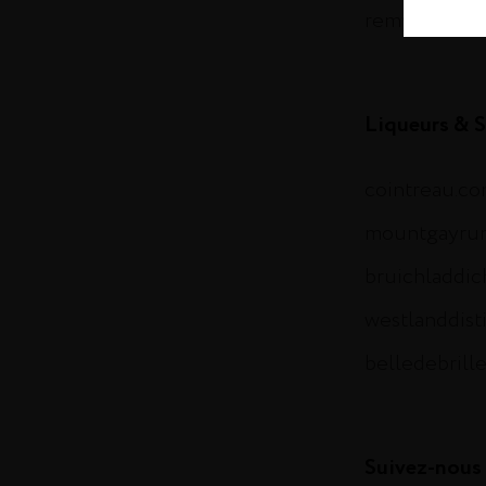
remymartin.
Liqueurs & S
cointreau.c
mountgayru
bruichladdi
westlanddist
belledebrill
Suivez-nous