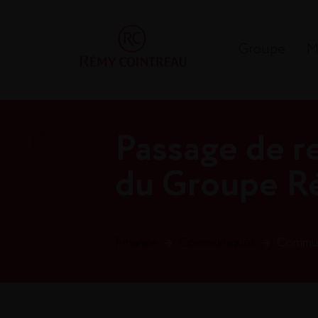
Groupe
M
Passage de re
du Groupe R
Finance
→
Communiqués
→
Communi