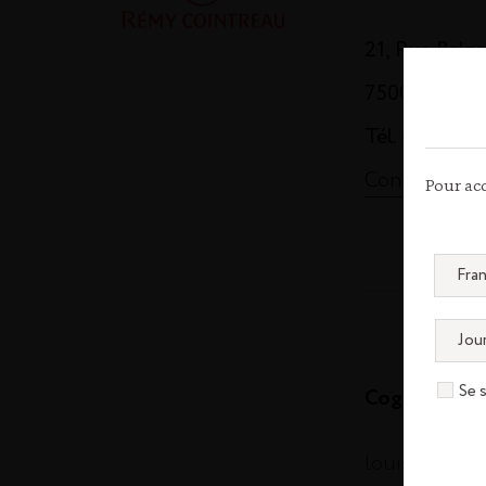
21, Rue Balz
75008 Paris
Tél. 01 44 13
Contactez-n
Pour acc
Se 
Cognac
louisxiii-co