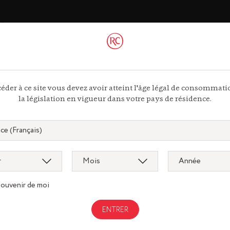
ac
 44 13
ous
éder à ce site vous devez avoir atteint l'âge légal de consommat
la législation en vigueur dans votre pays de résidence.
souvenir de moi
Gastronomi
gnac.com
remycointre