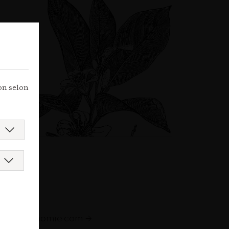
ion selon
e
augastronomie.com