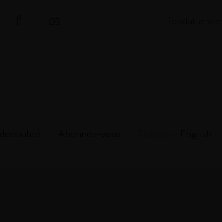
.fondationr
dentialité
Abonnez-vous
Français -
English