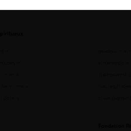
com
piritueux
om
metaxa.com
m.com
st-remy.com
ch.com
thebotanist.
illery.com
hautesglace
et.com
champagne-
Fondation R