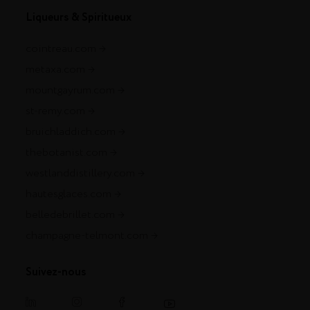
Liqueurs & Spiritueux
cointreau.com
metaxa.com
mountgayrum.com
st-remy.com
bruichladdich.com
thebotanist.com
westlanddistillery.com
hautesglaces.com
belledebrillet.com
champagne-telmont.com
Suivez-nous