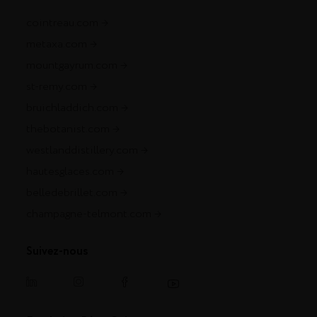
cointreau.com
metaxa.com
mountgayrum.com
st-remy.com
bruichladdich.com
thebotanist.com
westlanddistillery.com
hautesglaces.com
belledebrillet.com
champagne-telmont.com
Suivez-nous