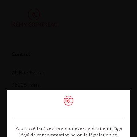
Contact
21, Rue Balzac
75008 Paris
Tél. 01 44 13 44 13
Contactez-nous
Pour accéder à ce site vous devez avoir atteint l'âge
légal de consommation selon la législation en