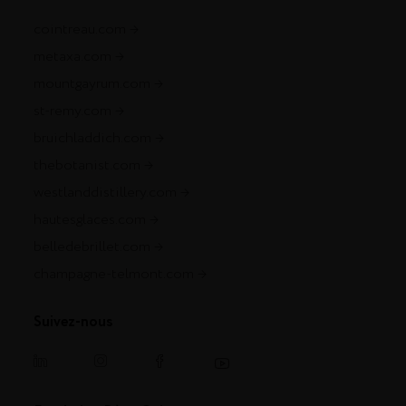
cointreau.com
metaxa.com
mountgayrum.com
st-remy.com
bruichladdich.com
thebotanist.com
westlanddistillery.com
hautesglaces.com
belledebrillet.com
champagne-telmont.com
Suivez-nous