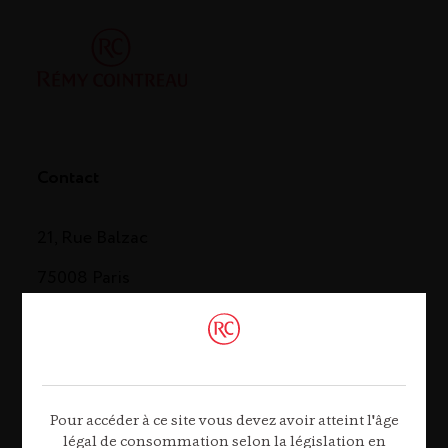
Contact
21, Rue Balzac
75008 Paris
Tél. 01 44 13 44 13
Contactez-nous
Pour accéder à ce site vous devez avoir atteint l'âge
légal de consommation selon la législation en