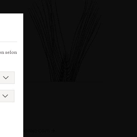
ion selon
e
augastronomie.com