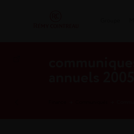
Groupe
M
communiques 
annuels 200
Finance
→
Communiqués
→
Commun