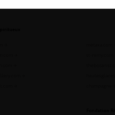
com
piritueux
om
metaxa.com
m.com
st-remy.com
ch.com
thebotanist.
illery.com
hautesglace
et.com
champagne-
Fondation R