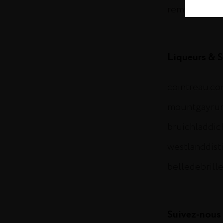
remymartin.
Liqueurs & S
cointreau.c
mountgayru
bruichladdi
westlanddist
belledebrill
Suivez-nous