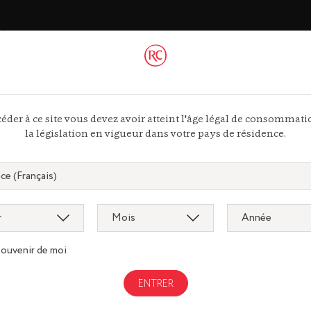
ac
 44 13
ous
éder à ce site vous devez avoir atteint l'âge légal de consommat
la législation en vigueur dans votre pays de résidence.
souvenir de moi
Gastronomi
gnac.com
remycointre