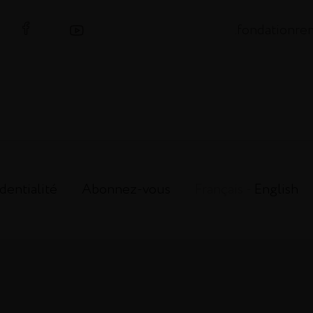
.fondationr
dentialité
Abonnez-vous
Français -
English