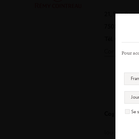
21, Rue Balz
75008 Paris
Tél. 01 44 13
Contactez-n
Pour acc
Se 
Cognac
louisxiii-co