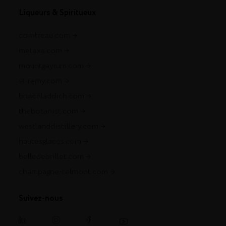
Liqueurs & Spiritueux
cointreau.com
metaxa.com
mountgayrum.com
st-remy.com
bruichladdich.com
thebotanist.com
westlanddistillery.com
hautesglaces.com
belledebrillet.com
champagne-telmont.com
Suivez-nous