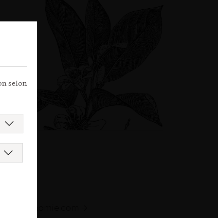
ion selon
e
augastronomie.com