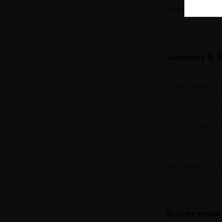
remymartin.
Liqueurs & S
cointreau.c
mountgayru
bruichladdi
westlanddist
belledebrill
Suivez-nous