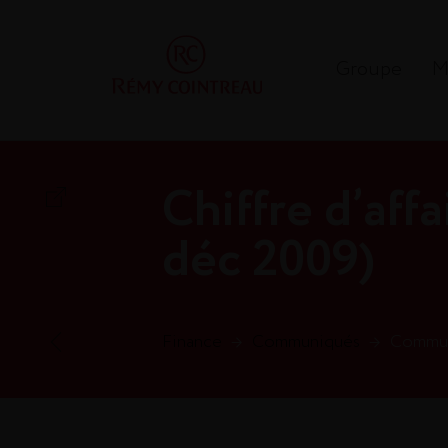
Groupe
M
Chiffre d’affa
déc 2009)
Finance
→
Communiqués
→
Communi