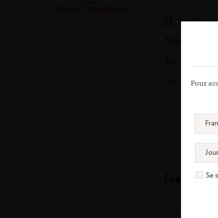
21, Rue Balz
75008 Paris
Tél. 01 44 13
Contactez-n
Pour acc
Se 
Cognac
louisxiii-co