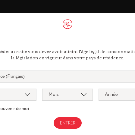
ac
 44 13
ous
éder à ce site vous devez avoir atteint l'âge légal de consommat
la législation en vigueur dans votre pays de résidence.
souvenir de moi
Gastronomi
gnac.com
remycointre