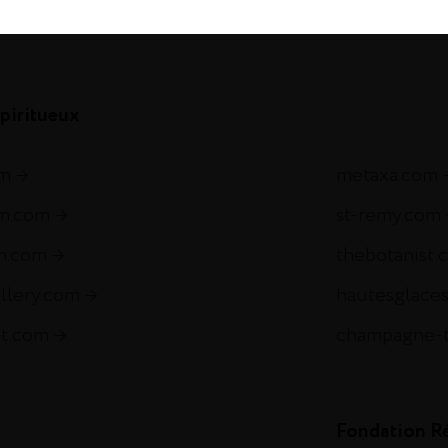
com
piritueux
om
metaxa.com
m.com
st-remy.com
ch.com
thebotanist.
illery.com
hautesglace
et.com
champagne-
Fondation R