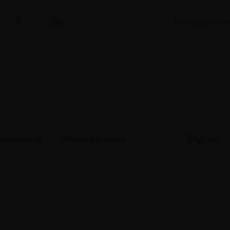
.fondationr
dentialité
Abonnez-vous
Français -
English