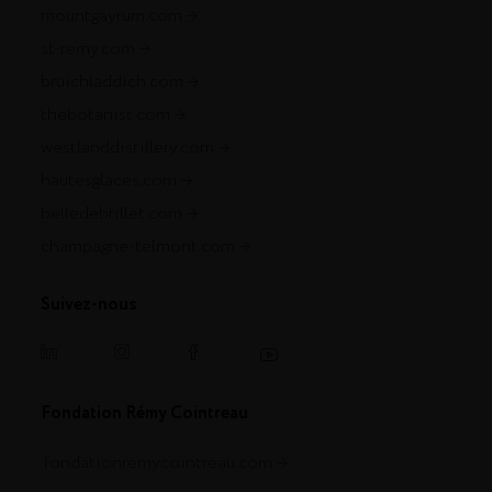
mountgayrum.com
st-remy.com
bruichladdich.com
thebotanist.com
westlanddistillery.com
hautesglaces.com
belledebrillet.com
champagne-telmont.com
Suivez-nous
Fondation Rémy Cointreau
.fondationremycointreau.com