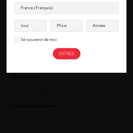
Cognac
Se souvenir de moi
louisxiii-cognac.com
remymartin.com
Gastronomie
remycointreaugastronomie.com
Liqueurs & Spiritueux
cointreau.com
metaxa.com