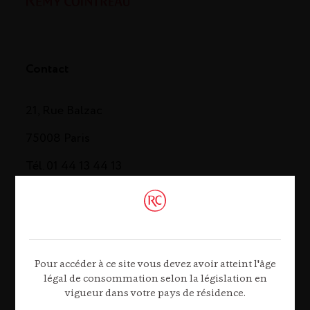
Contact
21, Rue Balzac
75008 Paris
Tél. 01 44 13 44 13
Contactez-nous
Pour accéder à ce site vous devez avoir atteint l'âge
légal de consommation selon la législation en
vigueur dans votre pays de résidence.