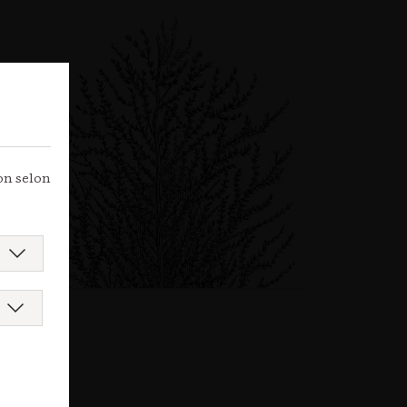
ion selon
e