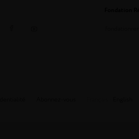
Fondation R
.fondationr
dentialité
Abonnez-vous
Français -
English