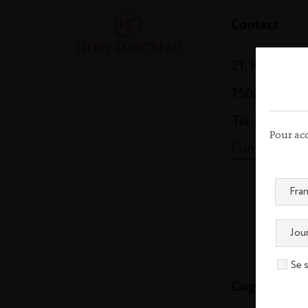
Contact
21, Rue Balz
75008 Paris
Tél. 01 44 13
Pour acc
Contactez-n
Se 
Cognac