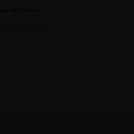
émy Cointreau
emycointreau.com