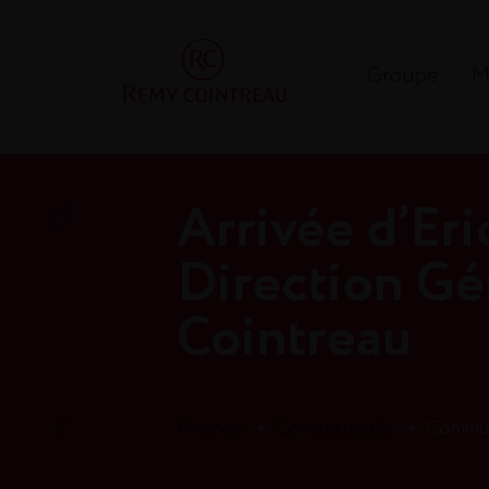
Groupe
M
Arrivée d’Eric
Direction G
Cointreau
Finance
→
Communiqués
→
Communi