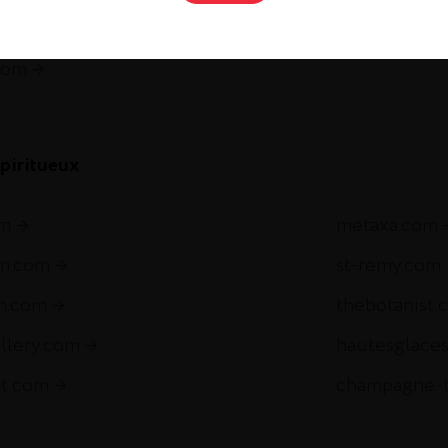
gnac.com
remycointre
com
piritueux
om
metaxa.com
m.com
st-remy.com
ch.com
thebotanist.
illery.com
hautesglace
et.com
champagne-