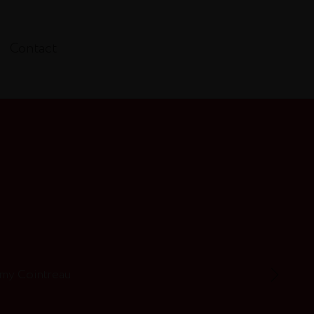
Contact
émy Cointreau