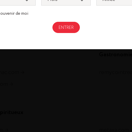
souvenir de moi
Gastronomi
gnac.com
remycointre
com
piritueux
om
metaxa.com