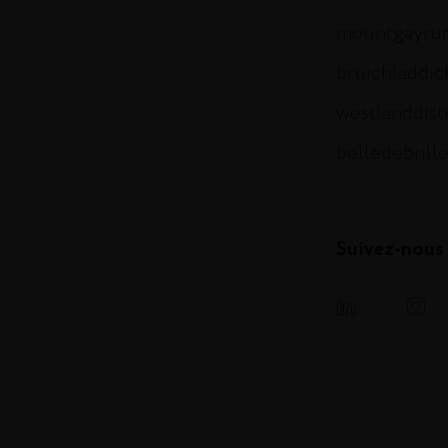
mountgayru
bruichladdi
westlanddist
belledebrill
Suivez-nous