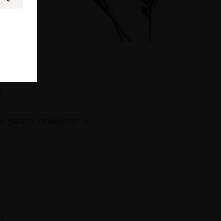
e
augastronomie.com