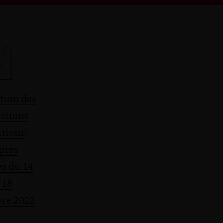
tion des
ctions
ctions
pres
es du 14
 18
re 2022