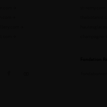
m.com
st-remy.com
ch.com
thebotanist.
illery.com
hautesglace
et.com
champagne-
Fondation R
.fondationr