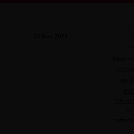
22 Nov. 2022
Déclara
transa
sur a
pro
réalisé
au
novemb