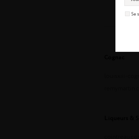
Se 
Cognac
louisxiii-co
remymartin.
Liqueurs & S
cointreau.c