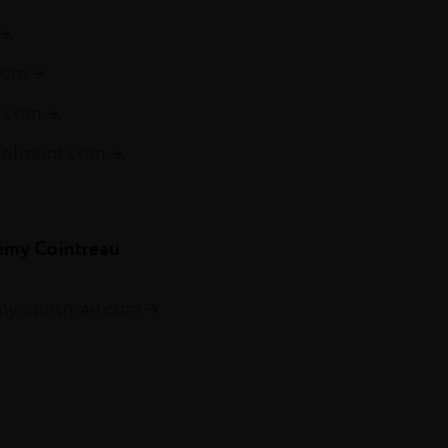
com
s.com
telmont.com
émy Cointreau
emycointreau.com