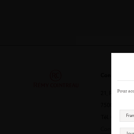
Contact
21, Rue Balz
Pour acc
75008 Paris
Tél. 01 44 13
Contactez-n