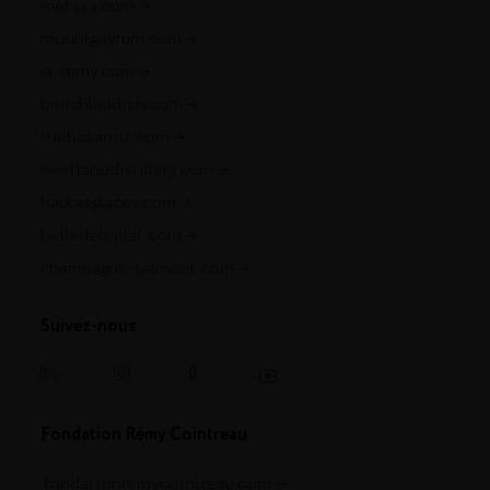
metaxa.com
mountgayrum.com
st-remy.com
bruichladdich.com
thebotanist.com
westlanddistillery.com
hautesglaces.com
belledebrillet.com
champagne-telmont.com
Suivez-nous
Fondation Rémy Cointreau
.fondationremycointreau.com