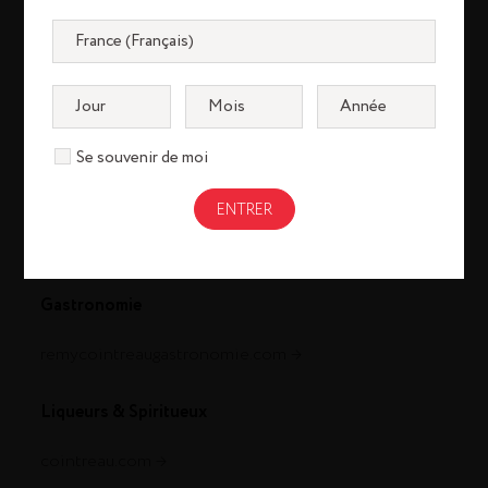
Se souvenir de moi
Cognac
louisxiii-cognac.com
remymartin.com
Gastronomie
remycointreaugastronomie.com
Liqueurs & Spiritueux
cointreau.com