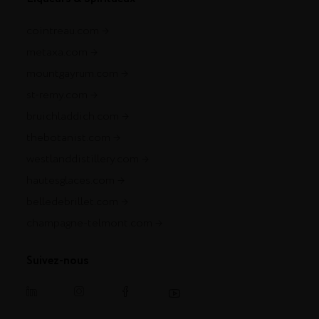
cointreau.com
metaxa.com
mountgayrum.com
st-remy.com
bruichladdich.com
thebotanist.com
westlanddistillery.com
hautesglaces.com
belledebrillet.com
champagne-telmont.com
Suivez-nous