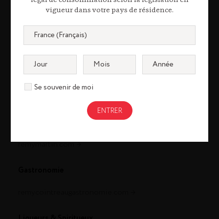
légal de consommation selon la législation en
vigueur dans votre pays de résidence.
Se souvenir de moi
Cognac
louisxiii-cognac.com
remymartin.com
Gastronomie
remycointreaugastronomie.com
Liqueurs & Spiritueux