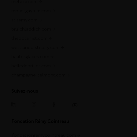
metaxa.com
mountgayrum.com
st-remy.com
bruichladdich.com
thebotanist.com
westlanddistillery.com
hautesglaces.com
belledebrillet.com
champagne-telmont.com
Suivez-nous
Fondation Rémy Cointreau
.fondationremycointreau.com