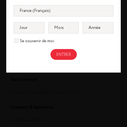
Se souvenir de moi
Cognac
louisxiii-cognac.com
remymartin.com
Gastronomie
remycointreaugastronomie.com
Liqueurs & Spiritueux
cointreau.com