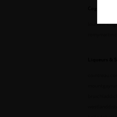
Cognac
louisxiii-co
remymartin.
Liqueurs & S
cointreau.c
mountgayru
bruichladdi
westlanddist