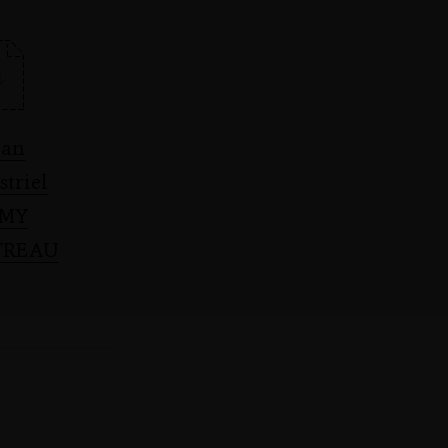
lan
triel
MY
TREAU