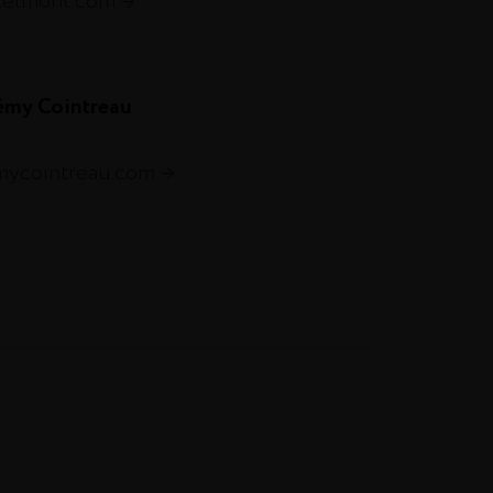
telmont.com
émy Cointreau
emycointreau.com