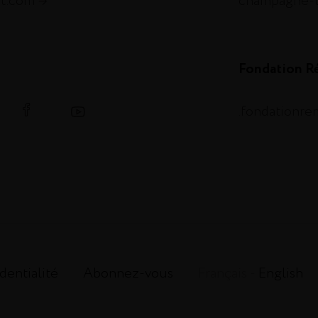
et.com
champagne-
Fondation R
.fondationr
dentialité
Abonnez-vous
Français -
English