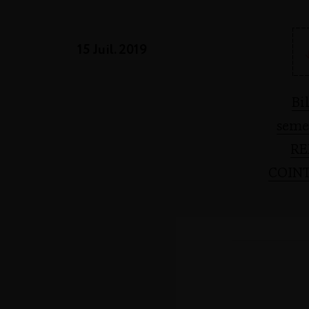
15 Juil. 2019
Bi
semes
RE
COIN