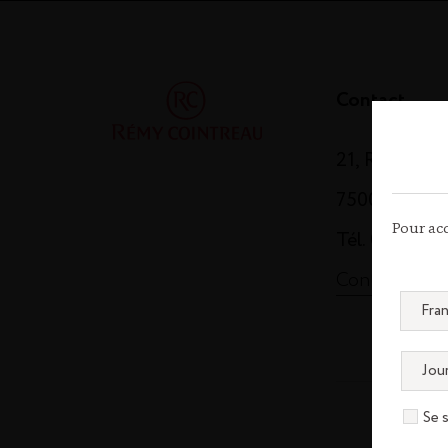
Contact
21, Rue Balz
75008 Paris
Pour acc
Tél. 01 44 13
Contactez-n
Se 