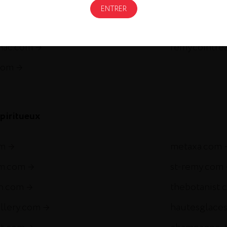
Gastronomi
gnac.com
remycointre
com
piritueux
om
metaxa.com
m.com
st-remy.com
ch.com
thebotanist.
illery.com
hautesglace