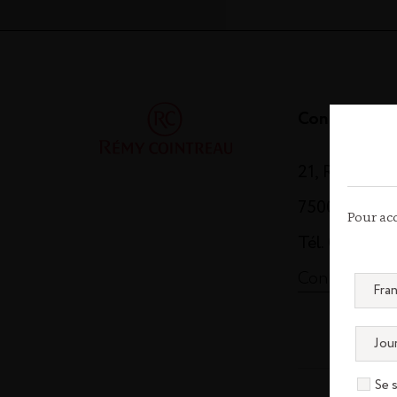
Contact
21, Rue Balz
75008 Paris
Pour acc
Tél. 01 44 13
Contactez-n
Se 