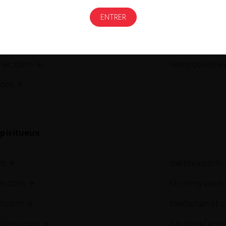
Gastronomi
gnac.com
remycointre
com
piritueux
om
metaxa.com
m.com
st-remy.com
ch.com
thebotanist.
illery.com
hautesglace