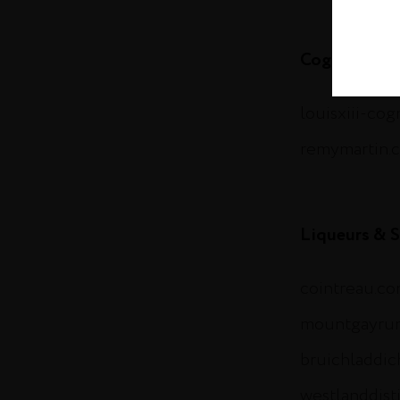
Cognac
louisxiii-co
remymartin.
Liqueurs & S
cointreau.c
mountgayru
bruichladdi
westlanddist