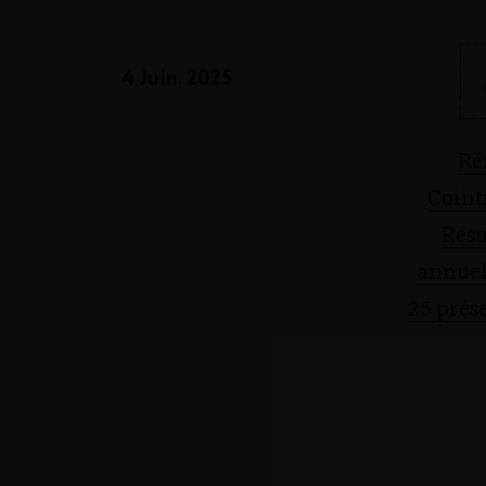
4 Juin. 2025
Ré
Coint
Résu
annuel
25 prés