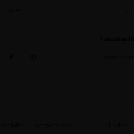
et.com
champagne-
Fondation R
.fondationr
dentialité
Abonnez-vous
Français -
English