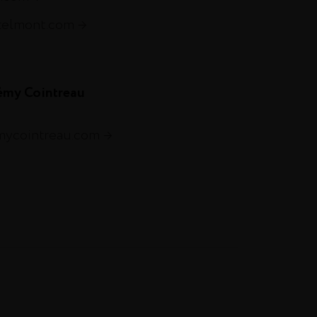
telmont.com
émy Cointreau
emycointreau.com