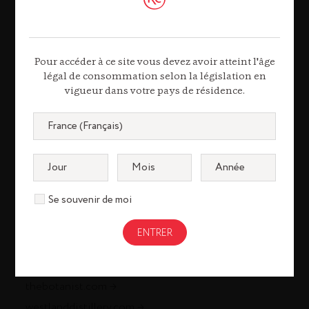
louisxiii-cognac.com
remymartin.com
Pour accéder à ce site vous devez avoir atteint l'âge
légal de consommation selon la législation en
Gastronomie
vigueur dans votre pays de résidence.
remycointreaugastronomie.com
Liqueurs & Spiritueux
cointreau.com
Se souvenir de moi
metaxa.com
mountgayrum.com
st-remy.com
bruichladdich.com
thebotanist.com
westlanddistillery.com