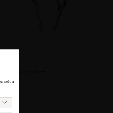
e
augastronomie.com
ion selon