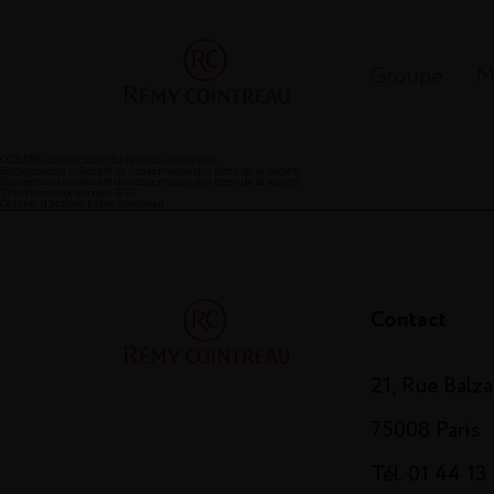
Groupe
M
OCEANE changement du ratio de conversion
Engagements collectifs de conservation des titres de la société
Engagements collectifs de conservation des titres de la société
Transition aux normes IFRS
Cession d’actions Rémy Cointreau
Contact
21, Rue Balz
75008 Paris
Tél. 01 44 13