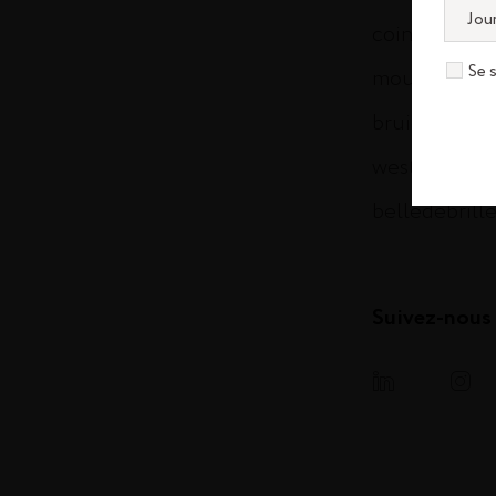
cointreau.c
Se 
mountgayru
bruichladdi
westlanddist
belledebrill
Suivez-nous