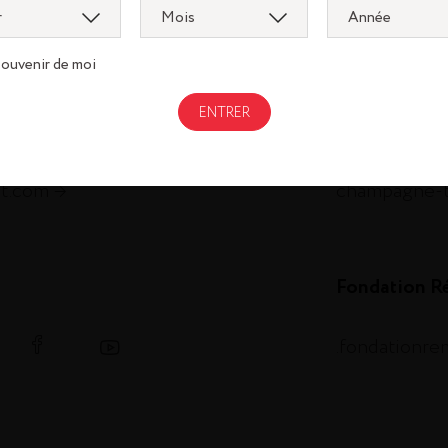
om
metaxa.com
souvenir de moi
m.com
st-remy.com
ch.com
thebotanist.
illery.com
hautesglace
et.com
champagne-
Fondation R
.fondationr