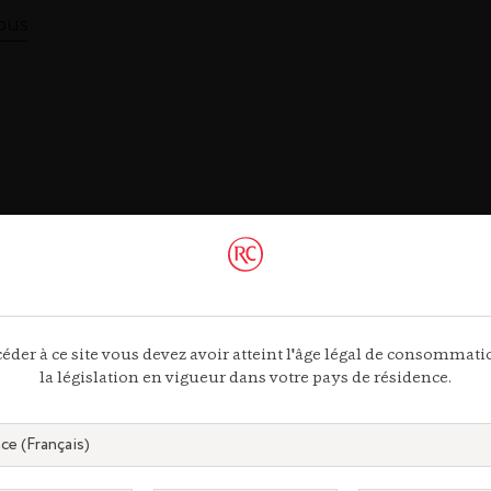
ous
Gastronomi
gnac.com
remycointre
com
éder à ce site vous devez avoir atteint l'âge légal de consommat
la législation en vigueur dans votre pays de résidence.
piritueux