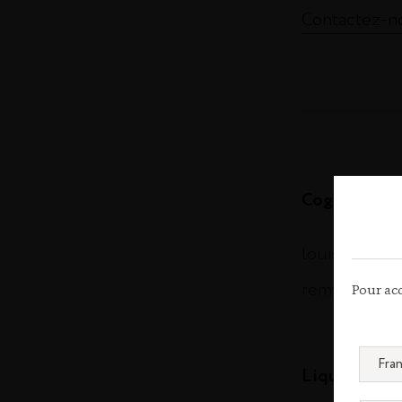
Contactez-n
Cognac
louisxiii-co
remymartin.
Pour acc
Liqueurs & S