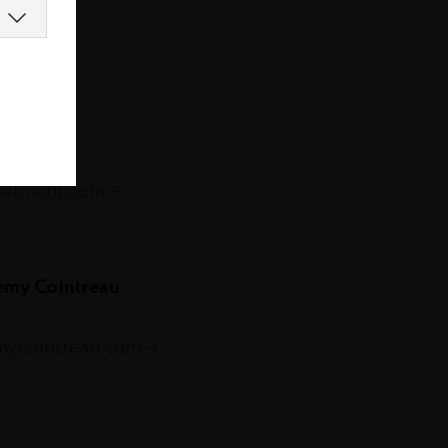
com
s.com
telmont.com
émy Cointreau
emycointreau.com