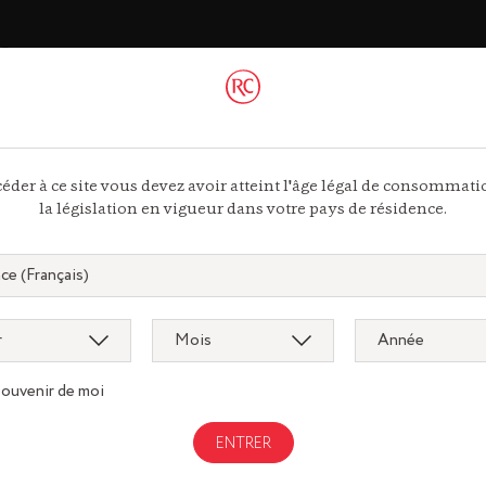
ac
 44 13
ous
éder à ce site vous devez avoir atteint l'âge légal de consommat
la législation en vigueur dans votre pays de résidence.
souvenir de moi
Gastronomi
gnac.com
remycointre