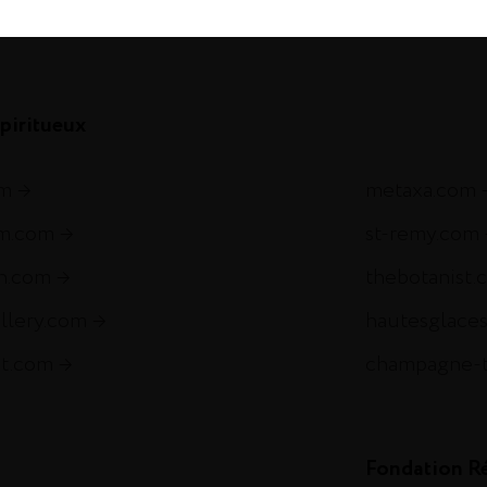
com
piritueux
om
metaxa.com
m.com
st-remy.com
ch.com
thebotanist.
illery.com
hautesglace
et.com
champagne-
Fondation R