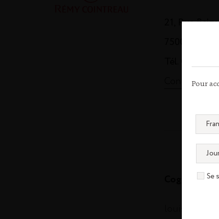
21, Rue Balz
75008 Paris
Tél. 01 44 13
Contactez-n
Pour acc
Se 
Cognac
louisxiii-co