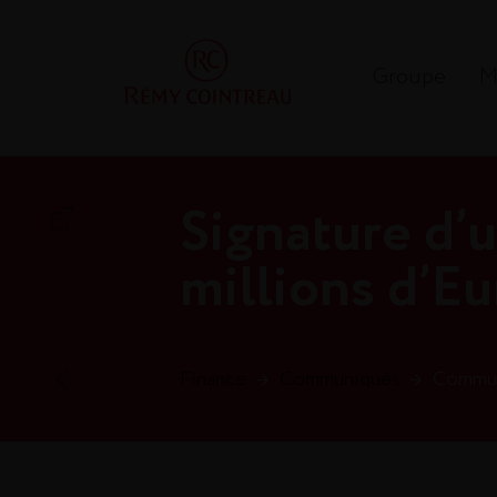
Groupe
M
Signature d’u
millions d’Eu
Finance
→
Communiqués
→
Communi