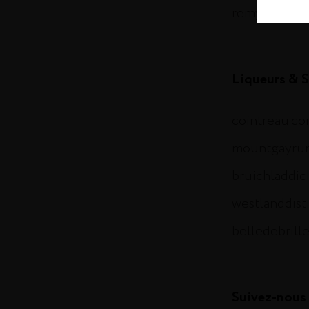
remymartin.
Liqueurs & S
cointreau.c
mountgayru
bruichladdi
westlanddist
belledebrill
Suivez-nous