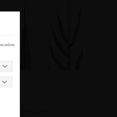
ion selon
e
augastronomie.com