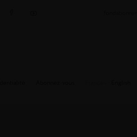
.fondationr
dentialité
Abonnez-vous
Français -
English