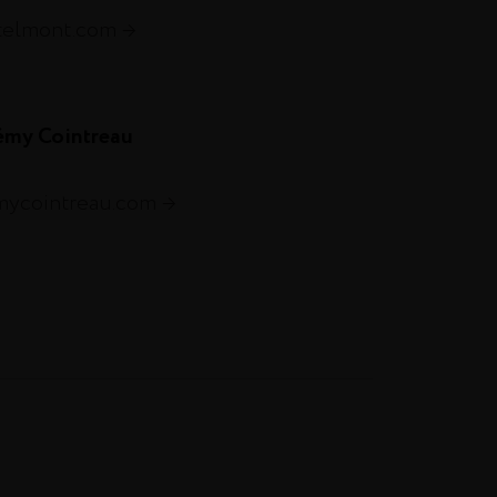
telmont.com
émy Cointreau
emycointreau.com