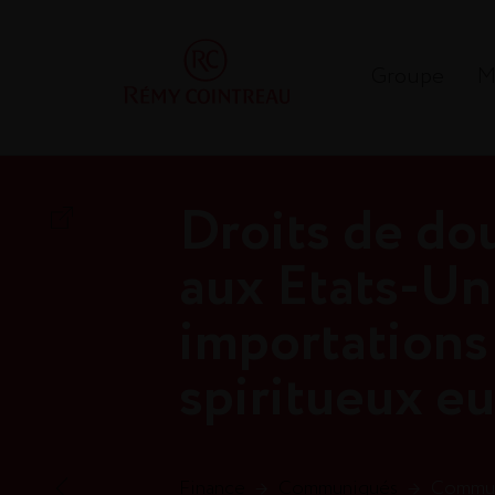
Groupe
M
Droits de do
aux Etats-Uni
importations 
spiritueux e
Finance
→
Communiqués
→
Communiq