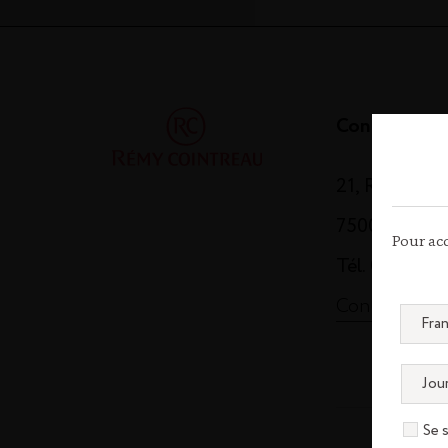
Contact
21, Rue Balz
75008 Paris
Pour acc
Tél. 01 44 13
Contactez-n
Se 