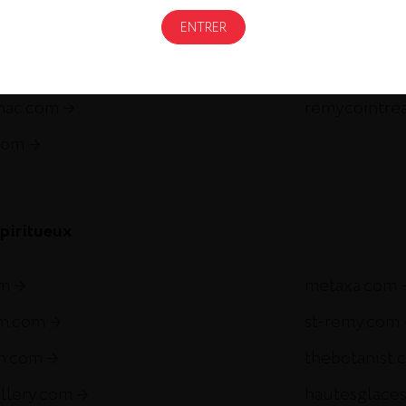
Gastronomi
gnac.com
remycointre
com
piritueux
om
metaxa.com
m.com
st-remy.com
ch.com
thebotanist.
illery.com
hautesglace