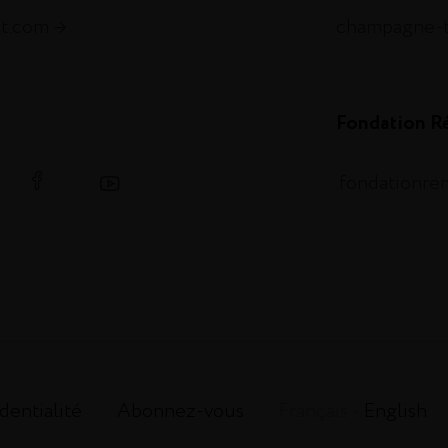
et.com
champagne-
Fondation R
.fondationr
dentialité
Abonnez-vous
Français -
English