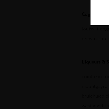
Cognac
louisxiii-co
remymartin.
Liqueurs & S
cointreau.c
mountgayru
bruichladdi
westlanddist