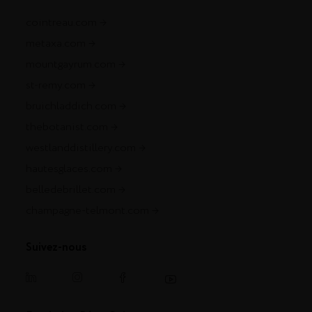
cointreau.com
metaxa.com
mountgayrum.com
st-remy.com
bruichladdich.com
thebotanist.com
westlanddistillery.com
hautesglaces.com
belledebrillet.com
champagne-telmont.com
Suivez-nous