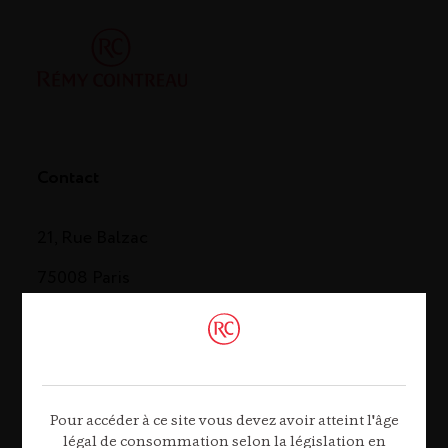
Contact
21, Rue Balzac
75008 Paris
Tél. 01 44 13 44 13
Contactez-nous
Pour accéder à ce site vous devez avoir atteint l'âge
légal de consommation selon la législation en