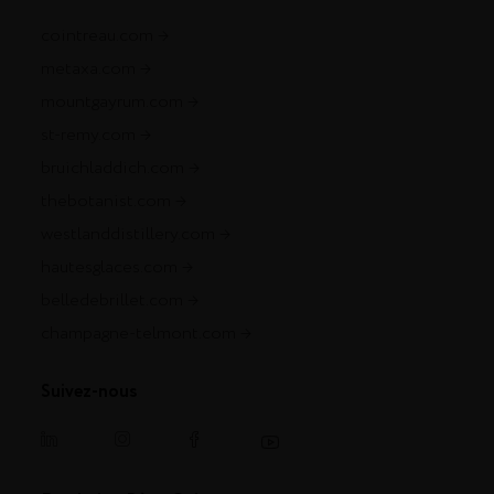
cointreau.com
metaxa.com
mountgayrum.com
st-remy.com
bruichladdich.com
thebotanist.com
westlanddistillery.com
hautesglaces.com
belledebrillet.com
champagne-telmont.com
Suivez-nous