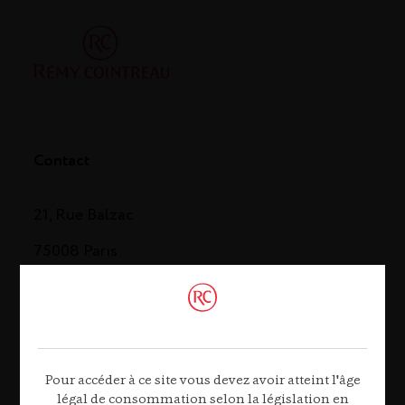
Contact
21, Rue Balzac
75008 Paris
Tél. 01 44 13 44 13
Contactez-nous
Pour accéder à ce site vous devez avoir atteint l'âge
légal de consommation selon la législation en