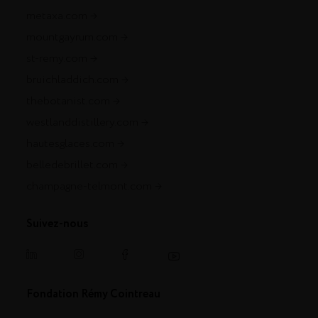
metaxa.com
mountgayrum.com
st-remy.com
bruichladdich.com
thebotanist.com
westlanddistillery.com
hautesglaces.com
belledebrillet.com
champagne-telmont.com
Suivez-nous
Fondation Rémy Cointreau