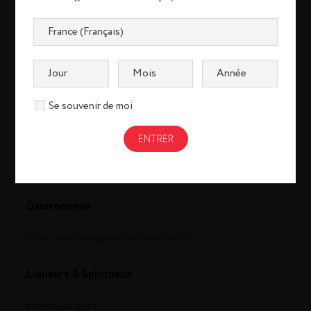
Se souvenir de moi
Cognac
louisxiii-cognac.com
remymartin.com
Gastronomie
remycointreaugastronomie.com
Liqueurs & Spiritueux
cointreau.com