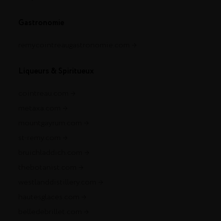
Gastronomie
remycointreaugastronomie.com
Liqueurs & Spiritueux
cointreau.com
metaxa.com
mountgayrum.com
st-remy.com
bruichladdich.com
thebotanist.com
westlanddistillery.com
hautesglaces.com
belledebrillet.com